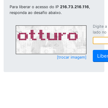
Para liberar o acesso
do IP
216.73.216.116
,
responda ao desafio abaixo.
Digite 
lado no
[trocar imagem]