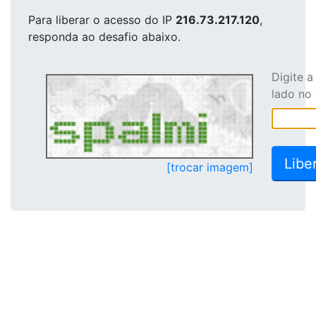
Para liberar o acesso
do IP
216.73.217.120
,
responda ao desafio abaixo.
Digite 
lado no
[trocar imagem]