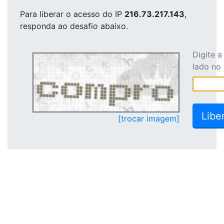
Para liberar o acesso
do IP
216.73.217.143
,
responda ao desafio abaixo.
Digite 
lado no
[trocar imagem]