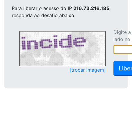
Para liberar o acesso
do IP
216.73.216.185
,
responda ao desafio abaixo.
Digite 
lado no
[trocar imagem]