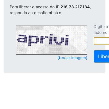
Para liberar o acesso
do IP
216.73.217.134
,
responda ao desafio abaixo.
Digite 
lado no
[trocar imagem]