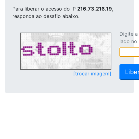
Para liberar o acesso
do IP
216.73.216.19
,
responda ao desafio abaixo.
Digite 
lado no
[trocar imagem]